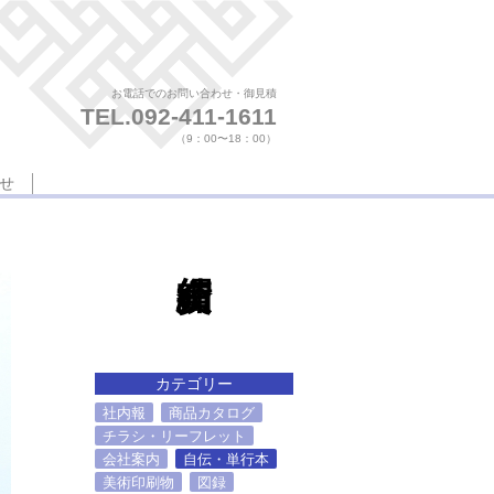
お電話でのお問い合わせ・御見積
TEL.
092-411-1611
（9：00〜18：00）
せ
カテゴリー
社内報
商品カタログ
チラシ・リーフレット
会社案内
自伝・単行本
美術印刷物
図録