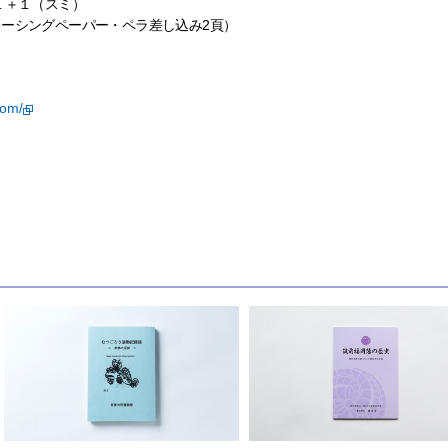
１＋１（スミ）
レーシングペーパー・ペラ差し込み2頁）
com/