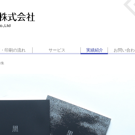
作・印刷の流れ
サービス
実績紹介
お問い合わ
詩集
会社案内
社内報
広報誌・情報誌
記念誌・周年誌
自伝・単行本
商品カタログ
チラシ・リーフレット
美術印刷物
名刺・封筒類
機密情報印刷
ウェブサイト
オリジナルグッズ
名刺名人コネクト
格安動画制作サービス