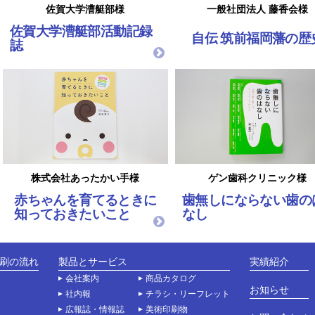
佐賀大学漕艇部様
一般社団法人 藤香会様
佐賀大学漕艇部活動記録
自伝 筑前福岡藩の歴
誌
株式会社あったかい手様
ゲン歯科クリニック様
赤ちゃんを育てるときに
歯無しにならない歯の
知っておきたいこと
なし
刷の流れ
製品とサービス
実績紹介
会社案内
商品カタログ
お知らせ
社内報
チラシ・リーフレット
広報誌・情報誌
美術印刷物