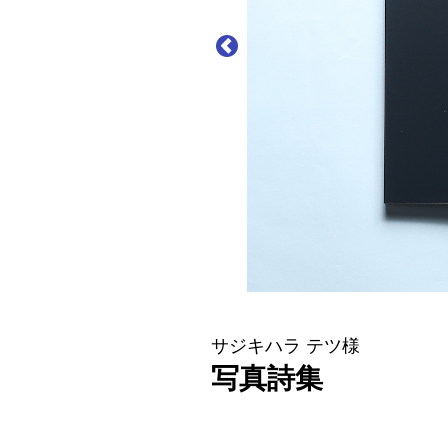
サジキハラ テツ様
写真詩集