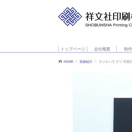
トップページ
会社概要
制
HOME
実績紹介
サジキハラ テツ 写真
代表メッセージ
沿革
企業情報
経営理念
個人情報保護方針