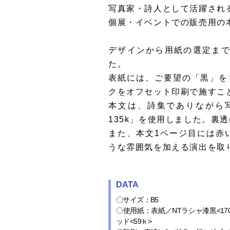
写真家・詩人として活躍され
個展・イベントでの販売用の
デザインから用紙の選定ま
た。
表紙には、ご要望の「黒」を
クをオフセット印刷で施すこ
本文は、詩集でありながら
135k」を使用しました。裏
また、本文1ページ目には赤
うな雰囲気を加える演出を取
DATA
〇サイズ：B5
〇使用紙：表紙／NTラシャ漆黒<170
ッド<59ｋ>