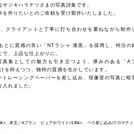
るサジキハラテツさまの写真詩集です。
本を作りたいとのご依頼を受け製作いたしました。
で、クライアントと丁寧に打ち合わせを重ねながら制作
もとに質感の良い「NTラシャ 漆黒」を採用し、特注の
とで、上品な仕上がりに。
写真集としての魅力も引き立つよう、厚みのある「A
透けを抑えつつ、独特の質感を生かしています。
いトレーシングペーパーを差し込み、現像室の写真に暗
り入れました。
k>、本文／Aプラン ピュアホワイト<135k> 、ペラ差し込み/クロマティコ