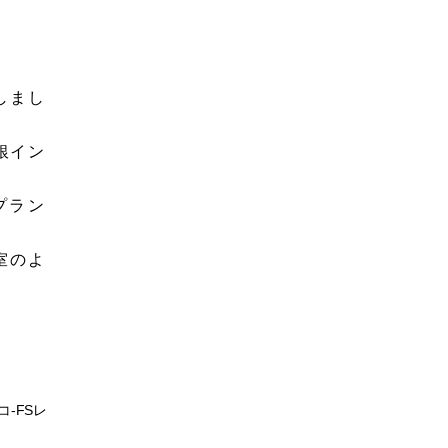
しまし
銀イン
プラン
室のよ
-FSレ