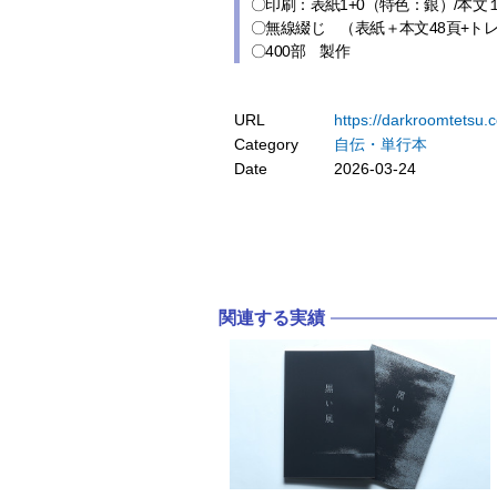
〇印刷：表紙1+0（特色：銀）/本文
〇無線綴じ （表紙＋本文48頁+ト
〇400部 製作
URL
https://darkroomtetsu.
Category
自伝・単行本
Date
2026-03-24
関連する実績