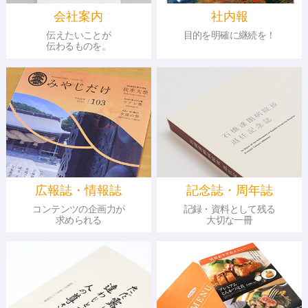
会社案内
社内報
伝えたいことが
目的を明確に継続を！
伝わるものを。
広報誌・情報誌
記念誌・周年誌
コンテンツの企画力が
記録・資料として残る
求められる
大切な一冊